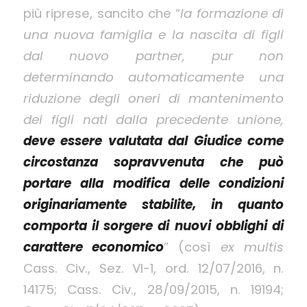
più riprese, sancito che “
la formazione di
una nuova famiglia e la nascita di figli
dal nuovo partner, pur non
determinando automaticamente una
riduzione degli oneri di mantenimento
dei figli nati dalla precedente unione,
deve essere valutata dal Giudice come
circostanza sopravvenuta che può
portare alla modifica delle condizioni
originariamente stabilite, in quanto
comporta il sorgere di nuovi obblighi di
carattere economico
” (così
ex multis
Cass. Civ., Sez. VI-1, ord. 12/07/2016, n.
14175; Cass. Civ., 28/09/2015, n. 19194;