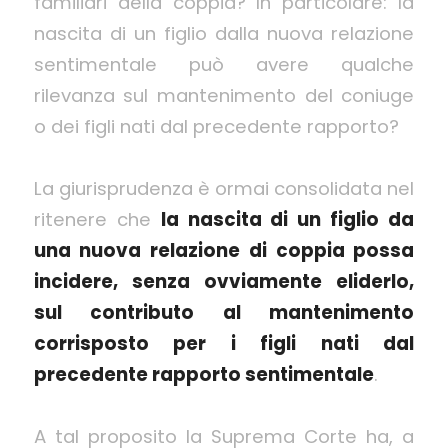
familiari della coppia? In particolare: la
nascita di un figlio dalla nuova relazione
sentimentale può avere qualche
rilevanza sul mantenimento del coniuge
o dei figli nati dal precedente rapporto?
La giurisprudenza è ormai consolidata nel
ritenere che
la nascita di un figlio da
una nuova relazione di coppia possa
incidere, senza ovviamente eliderlo,
sul contributo al mantenimento
corrisposto per i figli nati dal
precedente rapporto sentimentale
.
A tal proposito la Suprema Corte ha, a