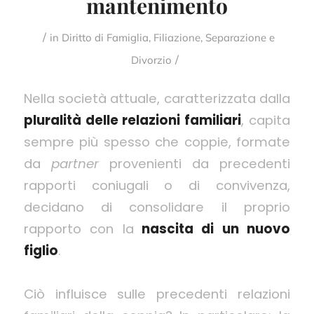
mantenimento
/
in
Diritto di Famiglia
,
Filiazione
,
Separazione e
/
Divorzio
Nella società attuale, caratterizzata dalla
pluralità delle relazioni familiari
, capita
sempre più spesso che coppie, formate
da
partner
provenienti da precedenti
rapporti coniugali o di convivenza,
decidano di consolidare il proprio
rapporto con la
nascita di un nuovo
figlio
.
Ciò influisce sulle precedenti relazioni